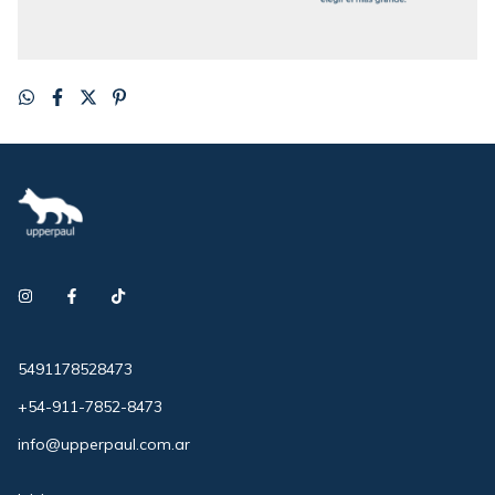
5491178528473
+54-911-7852-8473
info@upperpaul.com.ar