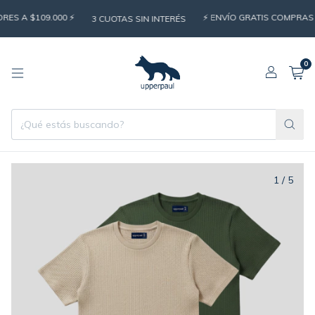
S A $109.000 ⚡️
⚡️ ENVÍO GRATIS COMPRAS S
3 CUOTAS SIN INTERÉS
0
1
/
5