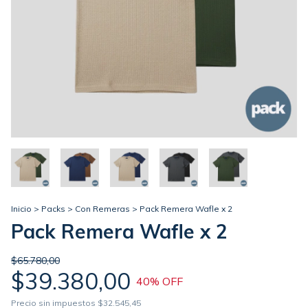
Inicio
>
Packs
>
Con Remeras
>
Pack Remera Wafle x 2
Pack Remera Wafle x 2
$65.780,00
$39.380,00
40
% OFF
Precio sin impuestos
$32.545,45